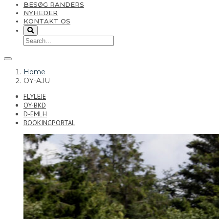
BESØG RANDERS
NYHEDER
KONTAKT OS
Home
OY-AJU
FLYLEJE
OY-BKD
D-EMLH
BOOKINGPORTAL