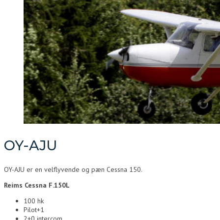
OY-AJU
OY-AJU er en velflyvende og pæn Cessna 150.
Reims Cessna F.150L
100 hk
Pilot+1
2+0 intercom