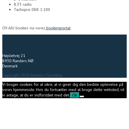
8.33 radio
Tachopris DKK 1.100
OY-AJU bookes via vores
bookingportal
.
Højsletvej 21
8930 Randers NØ
Denmark
Copyright 2020 Randers Flyveklub
Vi bruger cookies for at sikre, at vi giver dig den bedste oplevelse på
vores hjemmeside. Hvis du fortsætter med at bruge dette websted, vil
vi antage, at du er indforstået med det.
Ok